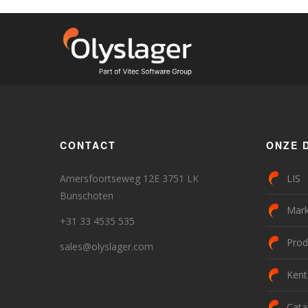
CONTACT
ONZE 
Amersfoortseweg 12E 3751 LK
LIS
Bunschoten
Mark
+31 33 4535 535
Prod
sales@olyslager.com
Kent
Cata