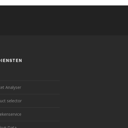
DIENSTEN
et Analyser
uct selector
ekenservice
logi Data