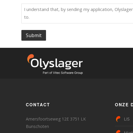
I understand that, by sending my application, Olyslager
to.
Submit
CONTACT
ONZE 
Amersfoortseweg 12E 3751 LK
LIS
Bunschoten
Mark