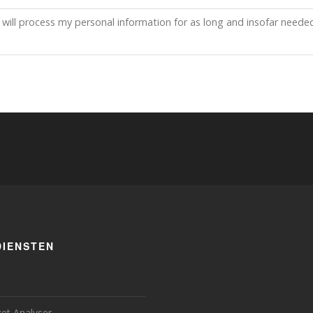
 will process my personal information for as long and insofar needed
DIENSTEN
et Analyser